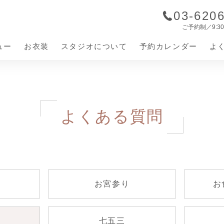
03-620
ご予約制／9:30-
ュー
お衣装
スタジオについて
予約カレンダー
よ
ジオのこだわり
撮影の流れ
よくある質問
立ち情報
七五三
お宮参り
ベビードレス
ママ訪問
お宮参り着物
お食い初め・節句
お宮参り
お
七五三