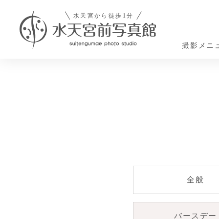
撮影メニ
Photo Menu
Costume
About
スタ
スタジオについて
撮影メニュー
お衣装
追加のご注文
お役
全般
バースデー