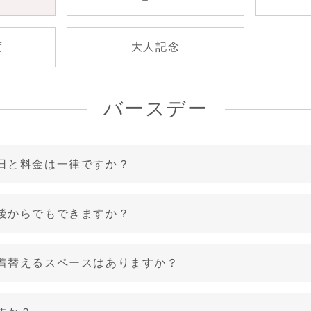
度
大人記念
園・入学・卒業
その他衣装
大人記念
バースデー
日と料金は一律ですか？
後からでもできますか？
着替えるスペースはありますか？