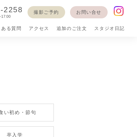
6-2258
撮影ご予約
お問い合せ
17:00
くある質問
アクセス
追加のご注文
スタジオ日記
着
バースデー
七五三衣装
食い初め・節句
卒入学