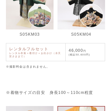
S05KM03
S05KM04
レンタルフルセット
46,000
円
レンタル衣装＋着付け＋お出かけ（水天
(税込50,600円)
宮さままで）
※撮影料金は含まれません。
※着物サイズの目安 身長100～110cm程度