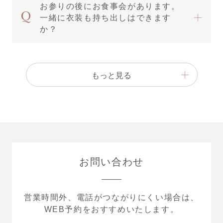
お参りの後にお食事会があります。
一緒に衣装も持ち出しはできます
か？
もっと見る
お問い合わせ
営業時間外、電話がつながりにくい場合は、
WEB予約をおすすめいたします。