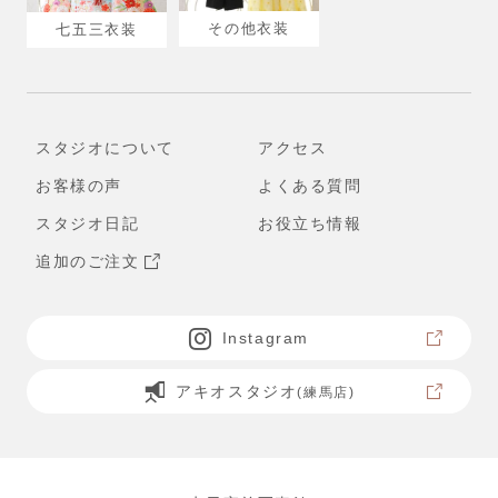
その他衣装
七五三衣装
スタジオについて
アクセス
お客様の声
よくある質問
スタジオ日記
お役立ち情報
追加のご注文
Instagram
アキオスタジオ
(練馬店)