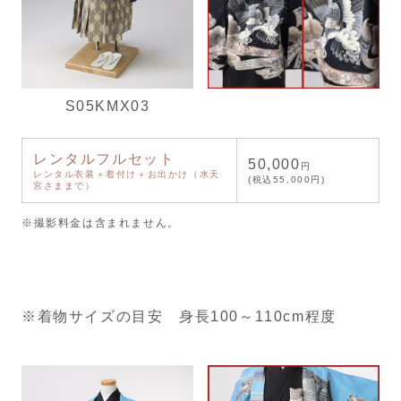
S05KMX03
レンタルフルセット
50,000
円
レンタル衣装＋着付け＋お出かけ（水天
(税込55,000円)
宮さままで）
※撮影料金は含まれません。
※着物サイズの目安 身長100～110cm程度