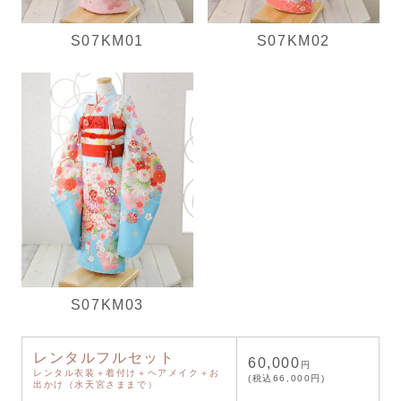
S07KM01
S07KM02
S07KM03
レンタルフルセット
60,000
円
レンタル衣装＋着付け＋ヘアメイク＋お
(税込66,000円)
出かけ（水天宮さままで）