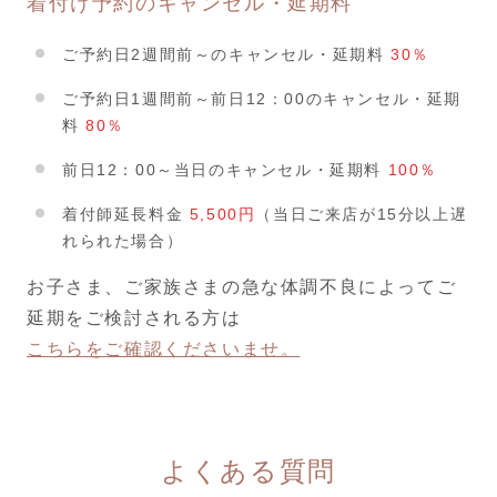
着付け予約のキャンセル・延期料
ご予約日2週間前～のキャンセル・延期料
30％
ご予約日1週間前～前日12：00のキャンセル・延期
料
80％
前日12：00～当日のキャンセル・延期料
100％
着付師延長料金
5,500円
（当日ご来店が15分以上遅
れられた場合）
お子さま、ご家族さまの急な体調不良によってご
延期をご検討される方は
こちらをご確認くださいませ。
よくある質問