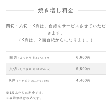
焼き増し料金
四切・六切・K判は、台紙をサービスさせていただ
きます。
（K判は、２面台紙からになります。）
四切
6,600
（よつぎり 約21×27cm）
円
六切
5,500
（むつぎり 約18×24cm）
円
K判
4,400
（キャビネ 約13×17cm）
円
※1枚あたりの料金です。
※表示価格は税込です。