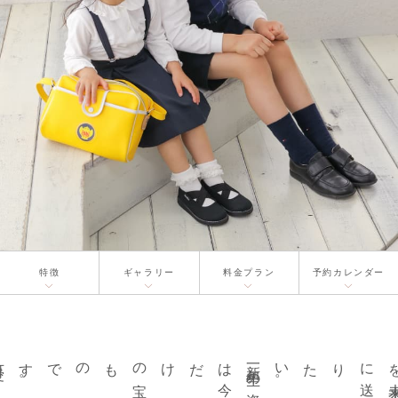
特徴
ギャラリー
料金プラン
予約
カレンダー
可
愛
く
にお
撮
ます
。
新
一
年
生
の
姿
は
今
だけの
宝
ものです
。