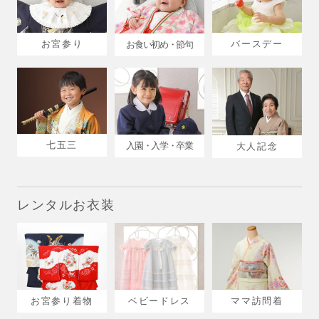
お宮参り
バースデー
お食い初め・節句
七五三
入園・入学・卒業
大人記念
レンタルお衣装
ベビードレス
ママ訪問着
お宮参り着物