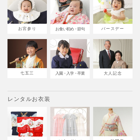
お宮参り
バースデー
お食い初め・節句
七五三
入園・入学・卒業
大人記念
レンタルお衣装