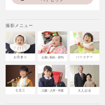
ヘアセット
撮影メニュー
お宮参り
バースデー
お食い初め・節句
七五三
入園・入学・卒業
大人記念