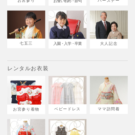
お宮参り
バースデー
お食い初め・節句
七五三
入園・入学・卒業
大人記念
レンタルお衣装
ベビードレス
ママ訪問着
お宮参り着物