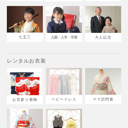
七五三
入園・入学・卒業
大人記念
レンタルお衣装
ベビードレス
ママ訪問着
お宮参り着物