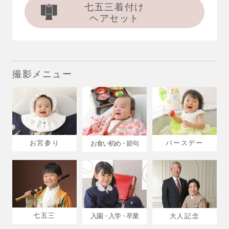
七五三着付け
ヘアセット
撮影メニュー
お宮参り
バースデー
お食い初め・節句
七五三
入園・入学・卒業
大人記念