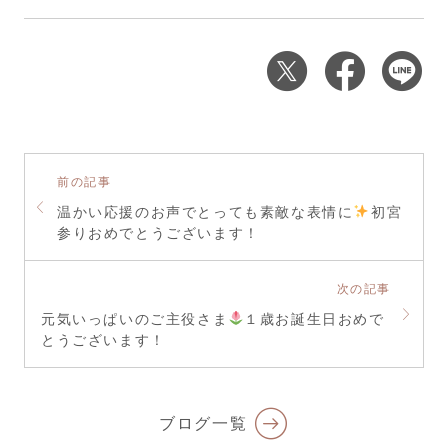
前の記事
温かい応援のお声でとっても素敵な表情に
️
初宮
参りおめでとうございます！
次の記事
元気いっぱいのご主役さま
１歳お誕生日おめで
とうございます！
ブログ一覧