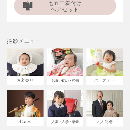
七五三着付け
ヘアセット
撮影メニュー
お宮参り
バースデー
お食い初め・節句
七五三
入園・入学・卒業
大人記念