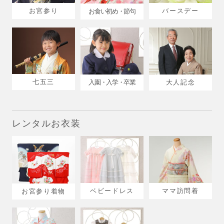
お宮参り
バースデー
お食い初め・節句
七五三
入園・入学・卒業
大人記念
レンタルお衣装
ベビードレス
ママ訪問着
お宮参り着物