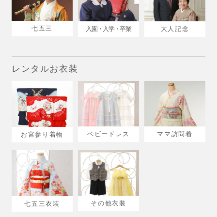
七五三
入園・入学・卒業
大人記念
レンタルお衣装
ベビードレス
ママ訪問着
お宮参り着物
その他衣装
七五三衣装