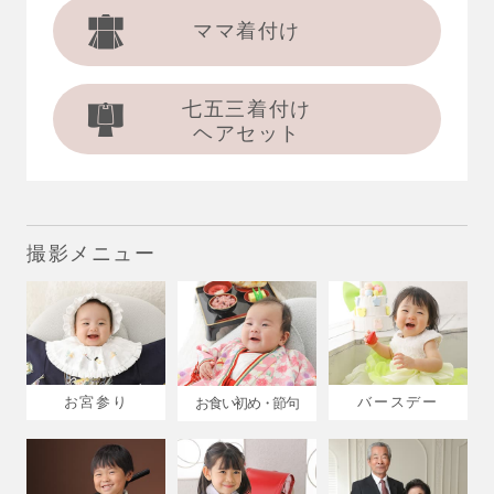
ママ着付け
七五三着付け
ヘアセット
撮影メニュー
お宮参り
バースデー
お食い初め・節句