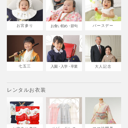
お宮参り
バースデー
お食い初め・節句
七五三
入園・入学・卒業
大人記念
レンタルお衣装