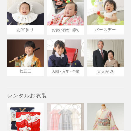
お宮参り
バースデー
お食い初め・節句
七五三
入園・入学・卒業
大人記念
レンタルお衣装