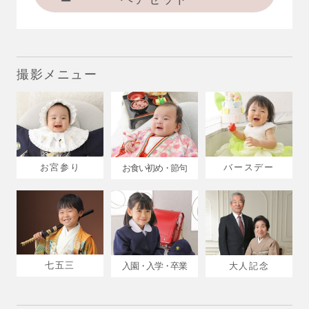
撮影メニュー
お宮参り
バースデー
お食い初め・節句
七五三
入園・入学・卒業
大人記念