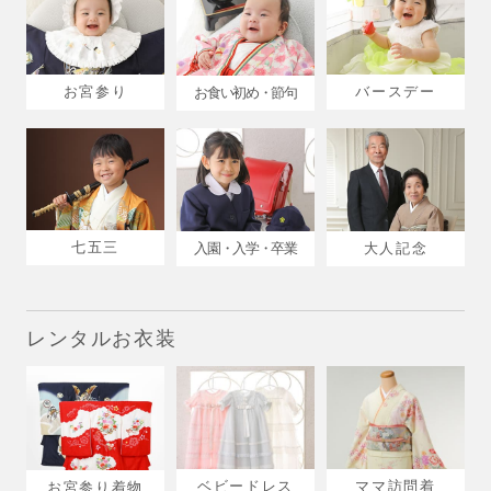
お宮参り
バースデー
お食い初め・節句
七五三
入園・入学・卒業
大人記念
レンタルお衣装
ベビードレス
ママ訪問着
お宮参り着物