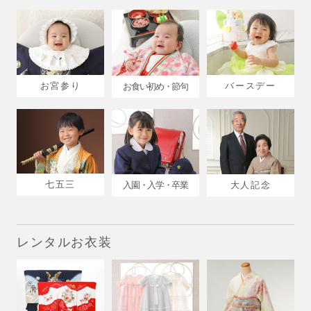
お宮参り
バースデー
お食い初め・節句
七五三
入園・入学・卒業
大人記念
レンタルお衣装