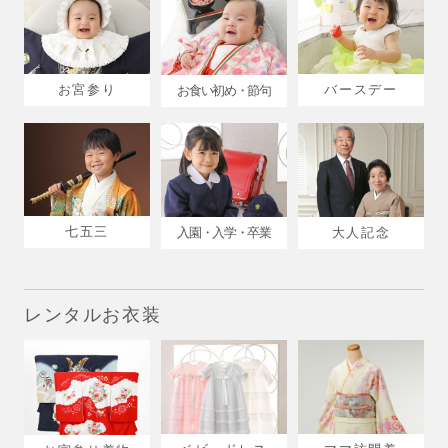
お宮参り
バースデー
お食い初め・節句
七五三
入園・入学・卒業
大人記念
レンタルお衣装