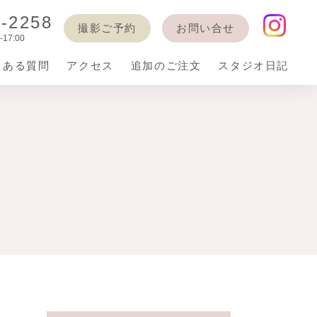
6-2258
撮影ご予約
お問い合せ
17:00
くある質問
アクセス
追加のご注文
スタジオ日記
着
バースデー
七五三衣装