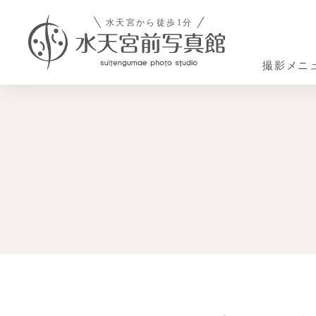
撮影メニ
Photo Menu
Costume
About
スタ
スタジオについて
撮影メニュー
お衣装
追加のご注文
お役