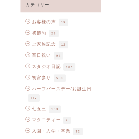
カテゴリー
お客様の声
19
初節句
23
ご家族記念
12
百日祝い
98
スタジオ日記
687
初宮参り
508
ハーフバースデー/お誕生日
117
七五三
163
マタニティー
2
入園・入学・卒業
32