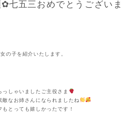
顔✿七五三おめでとうございま
園・入学・卒業
その他衣装
大人記念
た女の子を紹介いたします。
らっしゃいましたご主役さま
素敵なお姉さんになられましたね
フもとっても嬉しかったです！