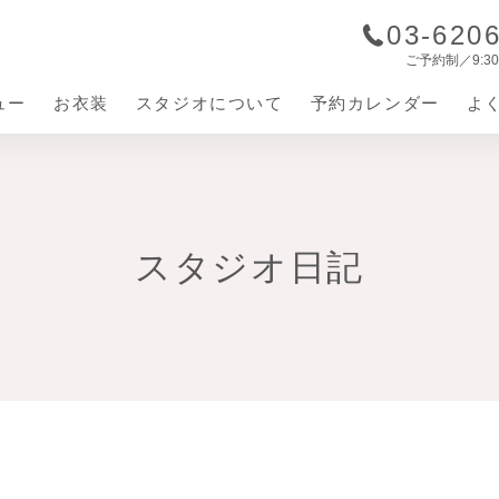
03-620
ご予約制／9:30-
ュー
お衣装
スタジオについて
予約カレンダー
よ
ジオのこだわり
撮影の流れ
スタジオ日記
立ち情報
七五三
お宮参り
ベビードレス
ママ訪問
お宮参り着物
お食い初め・節句