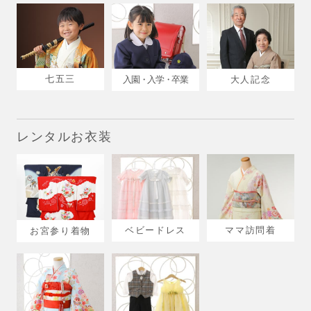
七五三
入園・入学・卒業
大人記念
レンタルお衣装
ベビードレス
ママ訪問着
お宮参り着物