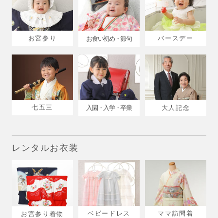
お宮参り
バースデー
お食い初め・節句
七五三
入園・入学・卒業
大人記念
レンタルお衣装
ベビードレス
ママ訪問着
お宮参り着物