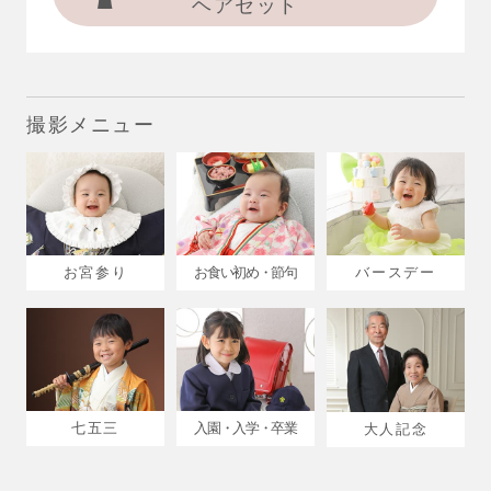
ヘアセット
撮影メニュー
お宮参り
バースデー
お食い初め・節句
七五三
入園・入学・卒業
大人記念