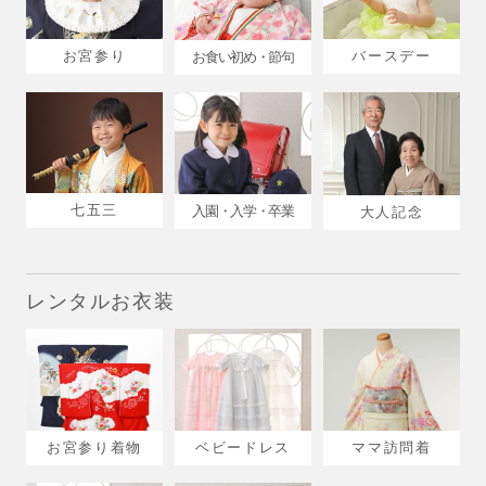
お宮参り
バースデー
お食い初め・節句
七五三
入園・入学・卒業
大人記念
レンタルお衣装
ベビードレス
ママ訪問着
お宮参り着物