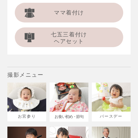
ママ着付け
七五三着付け
ヘアセット
撮影メニュー
お宮参り
バースデー
お食い初め・節句