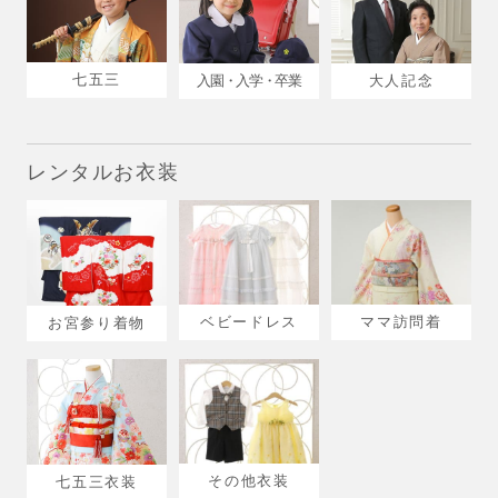
七五三
入園・入学・卒業
大人記念
レンタルお衣装
ベビードレス
ママ訪問着
お宮参り着物
その他衣装
七五三衣装