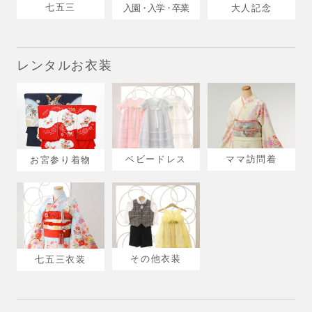
七五三
入園・入学・卒業
大人記念
レンタルお衣装
ベビードレス
ママ訪問着
お宮参り着物
その他衣装
七五三衣装