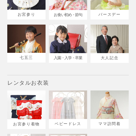
お宮参り
バースデー
お食い初め・節句
七五三
入園・入学・卒業
大人記念
レンタルお衣装
ベビードレス
ママ訪問着
お宮参り着物