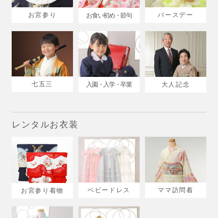
お宮参り
バースデー
お食い初め・節句
七五三
入園・入学・卒業
大人記念
レンタルお衣装
ベビードレス
ママ訪問着
お宮参り着物