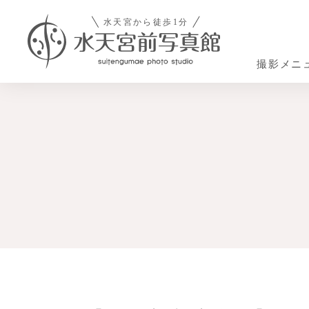
撮影メニ
Photo Menu
Costume
About
スタ
スタジオについて
撮影メニュー
お衣装
追加のご注文
お役