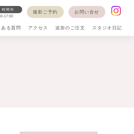
、時間外
撮影ご予約
お問い合せ
-17:00
くある質問
アクセス
追加のご注文
スタジオ日記
着
バースデー
七五三衣装