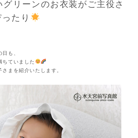
いグリーンのお衣装がご主役さ
ぴったり
園・入学・卒業
その他衣装
大人記念
の日も、
満ちていました
子さまを紹介いたします。