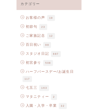
カテゴリー
お客様の声
19
初節句
23
ご家族記念
12
百日祝い
98
スタジオ日記
687
初宮参り
508
ハーフバースデー/お誕生日
117
七五三
163
マタニティー
2
入園・入学・卒業
32