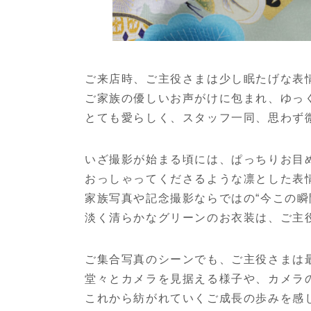
ご来店時、ご主役さまは少し眠たげな表
ご家族の優しいお声がけに包まれ、ゆっ
とても愛らしく、スタッフ一同、思わず
いざ撮影が始まる頃には、ぱっちりお目
おっしゃってくださるような凛とした表
家族写真や記念撮影ならではの“今この瞬
淡く清らかなグリーンのお衣装は、ご主
ご集合写真のシーンでも、ご主役さまは
堂々とカメラを見据える様子や、カメラ
これから紡がれていくご成長の歩みを感