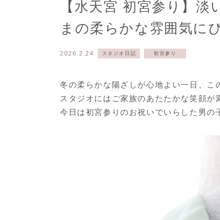
【水天宮 初宮参り】淡
まの柔らかな雰囲気に
入
2026.2.24
スタジオ日記
初宮参り
冬の柔らかな陽ざしが心地よい一日、こ
スタジオにはご家族のあたたかな笑顔が
今日は初宮参りのお祝いでいらした男の