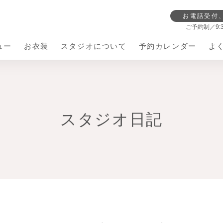
お電話受付
ご予約制／9:30
ュー
お衣装
スタジオについて
予約カレンダー
よ
ジオのこだわり
撮影の流れ
スタジオ日記
立ち情報
七五三
お宮参り
ベビードレス
ママ訪問
お宮参り着物
お食い初め・節句