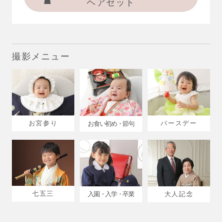
ヘアセット
撮影メニュー
お宮参り
バースデー
お食い初め・節句
七五三
入園・入学・卒業
大人記念