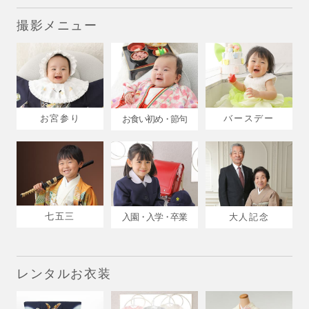
撮影メニュー
お宮参り
バースデー
お食い初め・節句
七五三
入園・入学・卒業
大人記念
レンタルお衣装